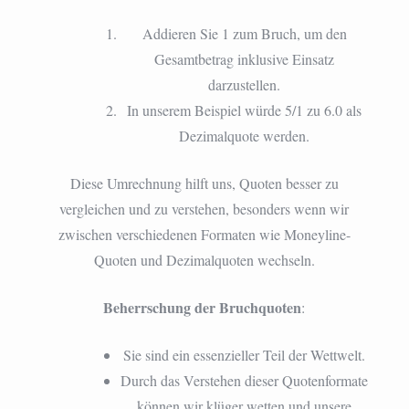
Addieren Sie 1 zum Bruch, um den
Gesamtbetrag inklusive Einsatz
darzustellen.
In unserem Beispiel würde 5/1 zu 6.0 als
Dezimalquote werden.
Diese Umrechnung hilft uns, Quoten besser zu
vergleichen und zu verstehen, besonders wenn wir
zwischen verschiedenen Formaten wie Moneyline-
Quoten und Dezimalquoten wechseln.
Beherrschung der Bruchquoten
:
Sie sind ein essenzieller Teil der Wettwelt.
Durch das Verstehen dieser Quotenformate
können wir klüger wetten und unsere