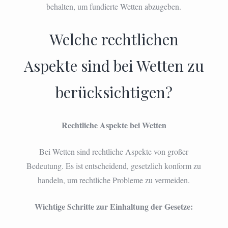
behalten, um fundierte Wetten abzugeben.
Welche rechtlichen
Aspekte sind bei Wetten zu
berücksichtigen?
Rechtliche Aspekte bei Wetten
Bei Wetten sind rechtliche Aspekte von großer
Bedeutung. Es ist entscheidend, gesetzlich konform zu
handeln, um rechtliche Probleme zu vermeiden.
Wichtige Schritte zur Einhaltung der Gesetze: