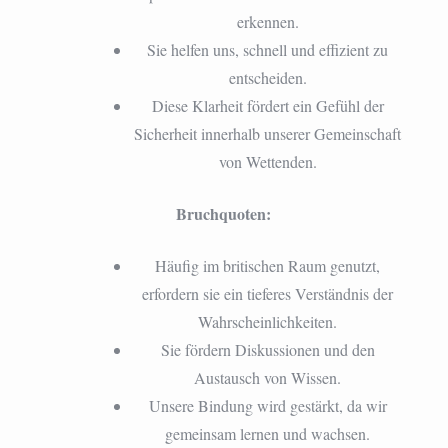
erkennen.
Sie helfen uns, schnell und effizient zu
entscheiden.
Diese Klarheit fördert ein Gefühl der
Sicherheit innerhalb unserer Gemeinschaft
von Wettenden.
Bruchquoten:
Häufig im britischen Raum genutzt,
erfordern sie ein tieferes Verständnis der
Wahrscheinlichkeiten.
Sie fördern Diskussionen und den
Austausch von Wissen.
Unsere Bindung wird gestärkt, da wir
gemeinsam lernen und wachsen.