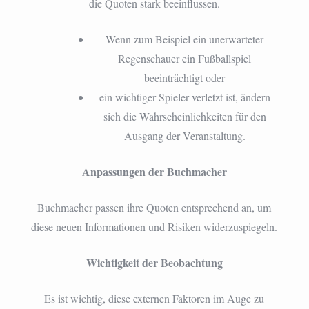
die Quoten stark beeinflussen.
Wenn zum Beispiel ein unerwarteter
Regenschauer ein Fußballspiel
beeinträchtigt oder
ein wichtiger Spieler verletzt ist, ändern
sich die Wahrscheinlichkeiten für den
Ausgang der Veranstaltung.
Anpassungen der Buchmacher
Buchmacher passen ihre Quoten entsprechend an, um
diese neuen Informationen und Risiken widerzuspiegeln.
Wichtigkeit der Beobachtung
Es ist wichtig, diese externen Faktoren im Auge zu