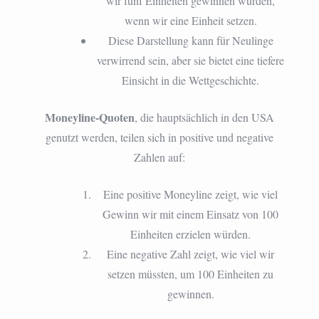
wir fünf Einheiten gewinnen würden,
wenn wir eine Einheit setzen.
Diese Darstellung kann für Neulinge
verwirrend sein, aber sie bietet eine tiefere
Einsicht in die Wettgeschichte.
Moneyline-Quoten
, die hauptsächlich in den USA
genutzt werden, teilen sich in positive und negative
Zahlen auf:
Eine positive Moneyline zeigt, wie viel
Gewinn wir mit einem Einsatz von 100
Einheiten erzielen würden.
Eine negative Zahl zeigt, wie viel wir
setzen müssten, um 100 Einheiten zu
gewinnen.