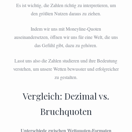
Es ist wichtig, die Zahlen richtig zu interpretieren, um
den größten Nutzen daraus zu ziehen.
Indem wir uns mit Moneyline-Quoten
auseinandersetzen, öffnen wir uns für eine Welt, die uns
das Gefühl gibt, dazu zu gehören.
Lasst uns also die Zahlen studieren und ihre Bedeutung
verstehen, um unsere Wetten bewusster und erfolgreicher
zu gestalten.
Vergleich: Dezimal vs.
Bruchquoten
Unterschiede zwischen Wettquoten-Formaten