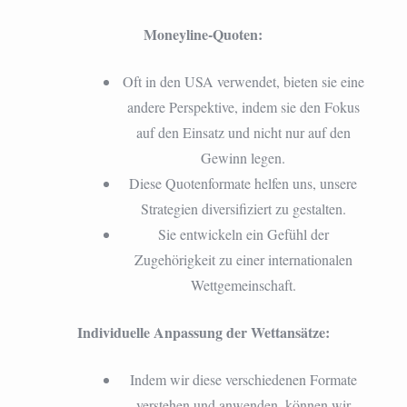
Moneyline-Quoten:
Oft in den USA verwendet, bieten sie eine
andere Perspektive, indem sie den Fokus
auf den Einsatz und nicht nur auf den
Gewinn legen.
Diese Quotenformate helfen uns, unsere
Strategien diversifiziert zu gestalten.
Sie entwickeln ein Gefühl der
Zugehörigkeit zu einer internationalen
Wettgemeinschaft.
Individuelle Anpassung der Wettansätze:
Indem wir diese verschiedenen Formate
verstehen und anwenden, können wir