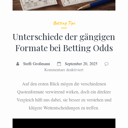
Betting Tips
Unterschiede der gängigen
Formate bei Betting Odds
Steffi Großmann
September 20, 2025
für
Kommentare deaktiviert
Unterschiede
der
Auf den ersten Blick mögen die verschiedenen
gängigen
Quotenformate verwirrend wirken, doch ein direkter
Formate
Vergleich hilft uns dabei, sie besser zu verstehen und
bei
Betting
klügere Wettentscheidungen zu treffen.
Odds