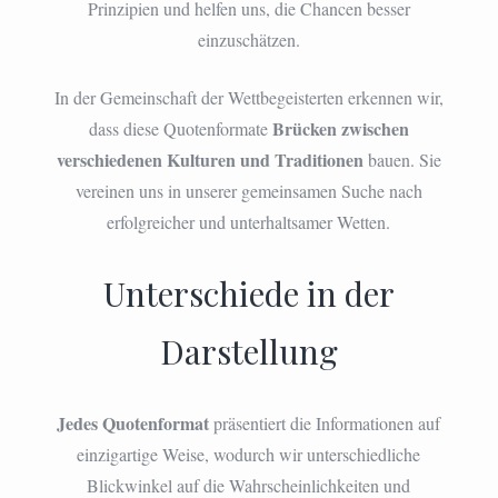
Prinzipien und helfen uns, die Chancen besser
einzuschätzen.
In der Gemeinschaft der Wettbegeisterten erkennen wir,
Brücken zwischen
dass diese Quotenformate
verschiedenen Kulturen und Traditionen
bauen. Sie
vereinen uns in unserer gemeinsamen Suche nach
erfolgreicher und unterhaltsamer Wetten.
Unterschiede in der
Darstellung
Jedes Quotenformat
präsentiert die Informationen auf
einzigartige Weise, wodurch wir unterschiedliche
Blickwinkel auf die Wahrscheinlichkeiten und