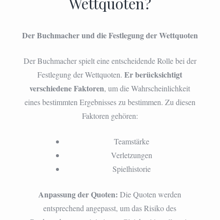
Wettquoten?
Der Buchmacher und die Festlegung der Wettquoten
Der Buchmacher spielt eine entscheidende Rolle bei der
Er berücksichtigt
Festlegung der Wettquoten.
verschiedene Faktoren
, um die Wahrscheinlichkeit
eines bestimmten Ergebnisses zu bestimmen. Zu diesen
Faktoren gehören:
Teamstärke
Verletzungen
Spielhistorie
Anpassung der Quoten:
Die Quoten werden
entsprechend angepasst, um das Risiko des