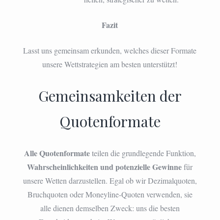
Fazit
Lasst uns gemeinsam erkunden, welches dieser Formate
unsere Wettstrategien am besten unterstützt!
Gemeinsamkeiten der
Quotenformate
Alle Quotenformate
teilen die grundlegende Funktion,
Wahrscheinlichkeiten und potenzielle Gewinne
für
unsere Wetten darzustellen. Egal ob wir Dezimalquoten,
Bruchquoten oder Moneyline-Quoten verwenden, sie
alle dienen demselben Zweck: uns die besten