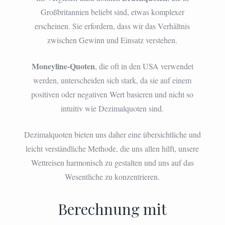
Großbritannien beliebt sind, etwas komplexer
erscheinen. Sie erfordern, dass wir das Verhältnis
zwischen Gewinn und Einsatz verstehen.
Moneyline-Quoten
, die oft in den USA verwendet
werden, unterscheiden sich stark, da sie auf einem
positiven oder negativen Wert basieren und nicht so
intuitiv wie Dezimalquoten sind.
Dezimalquoten bieten uns daher eine übersichtliche und
leicht verständliche Methode, die uns allen hilft, unsere
Wettreisen harmonisch zu gestalten und uns auf das
Wesentliche zu konzentrieren.
Berechnung mit