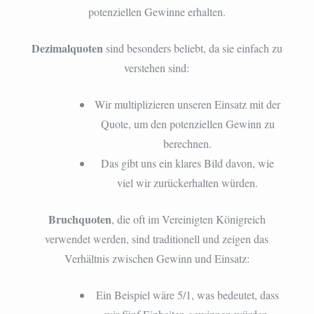
potenziellen Gewinne erhalten.
Dezimalquoten
sind besonders beliebt, da sie einfach zu
verstehen sind:
Wir multiplizieren unseren Einsatz mit der
Quote, um den potenziellen Gewinn zu
berechnen.
Das gibt uns ein klares Bild davon, wie
viel wir zurückerhalten würden.
Bruchquoten
, die oft im Vereinigten Königreich
verwendet werden, sind traditionell und zeigen das
Verhältnis zwischen Gewinn und Einsatz:
Ein Beispiel wäre 5/1, was bedeutet, dass