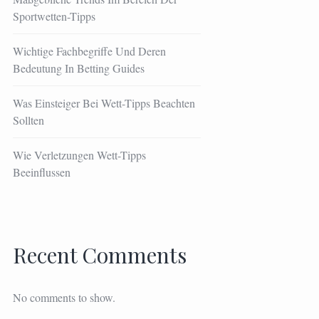
Sportwetten-Tipps
Wichtige Fachbegriffe Und Deren
Bedeutung In Betting Guides
Was Einsteiger Bei Wett-Tipps Beachten
Sollten
Wie Verletzungen Wett-Tipps
Beeinflussen
Recent Comments
No comments to show.