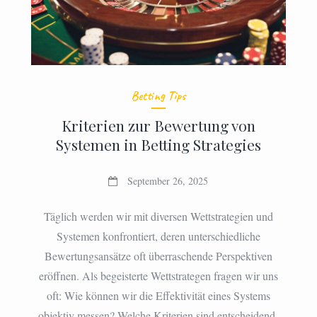
Betting Tips
Kriterien zur Bewertung von
Systemen in Betting Strategies
September 26, 2025
Täglich werden wir mit diversen Wettstrategien und
Systemen konfrontiert, deren unterschiedliche
Bewertungsansätze oft überraschende Perspektiven
eröffnen. Als begeisterte Wettstrategen fragen wir uns
oft: Wie können wir die Effektivität eines Systems
objektiv messen? Welche Kriterien sind entscheidend,