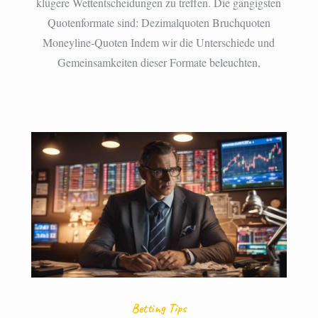
klügere Wettentscheidungen zu treffen. Die gängigsten
Quotenformate sind: Dezimalquoten Bruchquoten
Moneyline-Quoten Indem wir die Unterschiede und
Gemeinsamkeiten dieser Formate beleuchten,
Betting Tips