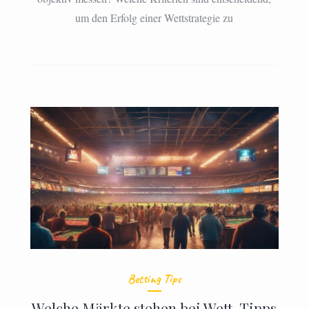
um den Erfolg einer Wettstrategie zu
Betting Tips
Welche Märkte stehen bei Wett-Tipps