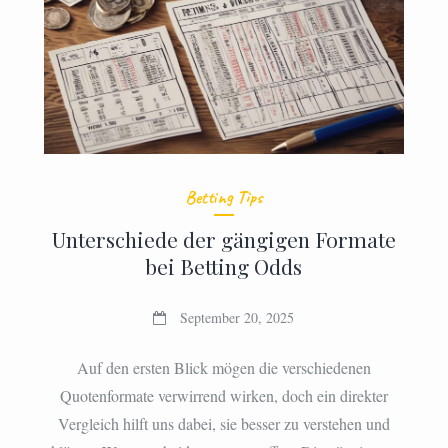
Betting Tips
Unterschiede der gängigen Formate
bei Betting Odds
September 20, 2025
Auf den ersten Blick mögen die verschiedenen
Quotenformate verwirrend wirken, doch ein direkter
Vergleich hilft uns dabei, sie besser zu verstehen und