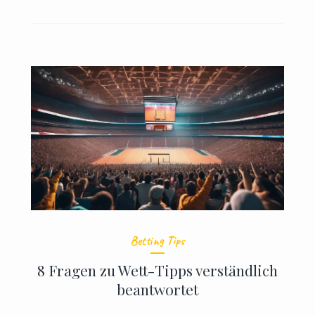
Betting Tips
8 Fragen zu Wett-Tipps verständlich
beantwortet