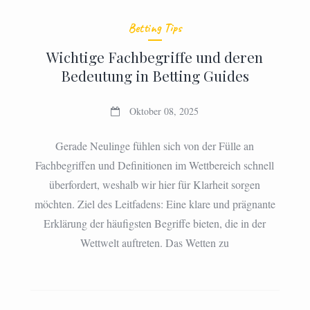
Betting Tips
Wichtige Fachbegriffe und deren
Bedeutung in Betting Guides
Oktober 08, 2025
Gerade Neulinge fühlen sich von der Fülle an
Fachbegriffen und Definitionen im Wettbereich schnell
überfordert, weshalb wir hier für Klarheit sorgen
möchten. Ziel des Leitfadens: Eine klare und prägnante
Erklärung der häufigsten Begriffe bieten, die in der
Wettwelt auftreten. Das Wetten zu