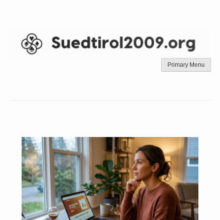
Skip
to
content
Primary Menu