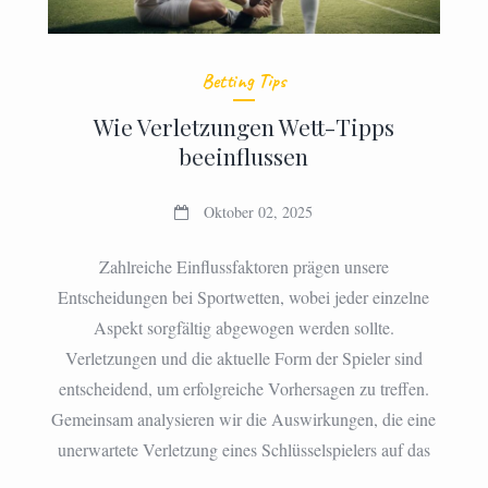
Betting Tips
Wie Verletzungen Wett-Tipps
beeinflussen
Oktober 02, 2025
Zahlreiche Einflussfaktoren prägen unsere
Entscheidungen bei Sportwetten, wobei jeder einzelne
Aspekt sorgfältig abgewogen werden sollte.
Verletzungen und die aktuelle Form der Spieler sind
entscheidend, um erfolgreiche Vorhersagen zu treffen.
Gemeinsam analysieren wir die Auswirkungen, die eine
unerwartete Verletzung eines Schlüsselspielers auf das