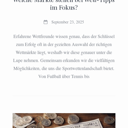
im Fokus?
September 23, 2025
Erfahrene Wettfreunde wissen genau, dass der Schlüssel
zum Erfolg oft in der gezielten Auswahl der richtigen
Wettmärkte liegt, weshalb wir diese genauer unter die
Lupe nehmen. Gemeinsam erkunden wir die vielfältigen
Möglichkeiten, die uns die Sportwettenlandschaft bietet.
Von Fußball über Tennis bis