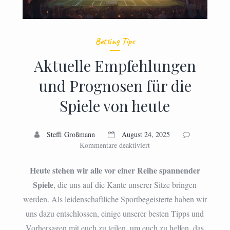
Betting Tips
Aktuelle Empfehlungen
und Prognosen für die
Spiele von heute
Steffi Großmann
August 24, 2025
für
Kommentare deaktiviert
Aktuelle
Empfehlungen
Heute stehen wir alle vor einer Reihe spannender
und
Spiele
, die uns auf die Kante unserer Sitze bringen
Prognosen
werden. Als leidenschaftliche Sportbegeisterte haben wir
für
die
uns dazu entschlossen, einige unserer besten Tipps und
Spiele
Vorhersagen mit euch zu teilen, um euch zu helfen, das